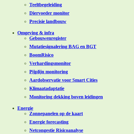
Teeltbegeleiding
Diervoeder monitor
Precisie landbouw
Omgeving & infra
Gebouwenregister
Mutatiesignalering BAG en BGT
BoomRisico
Verhardingsmonitor
Pijplijn monitoring
Aardobservatie voor Smart Cities
Klimaatadaptatie
Monitoring dekking boven leidingen
Energie
Zonnepanelen op de kaart
Energie forecasting
Netcongestie Risicoanalyse