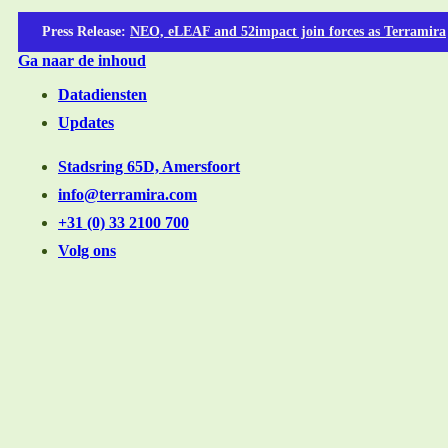
Press Release
:
NEO, eLEAF and 52impact join forces as Terramira
Ga naar de inhoud
Datadiensten
Updates
Stadsring 65D, Amersfoort
info@terramira.com
+31 (0) 33 2100 700
Volg ons